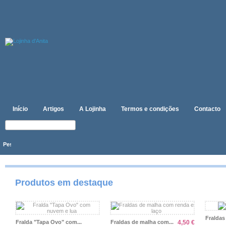
Início
Artigos
A Lojinha
Termos e condições
Contacto
Produtos em destaque
Fraldas
Fralda "Tapa Ovo" com...
Fraldas de malha com...
4,50 €