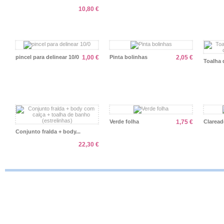
10,80 €
pincel para delinear 10/0
1,00 €
Pinta bolinhas
2,05 €
Toalha 
Verde folha
1,75 €
Claread
Conjunto fralda + body...
22,30 €