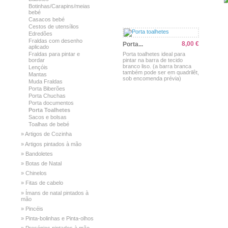
Botinhas/Carapins/meias
bebé
Casacos bebé
Cestos de utensílios
Edredões
Fraldas com desenho
8,00 €
Porta...
aplicado
Porta toalhetes ideal para
Fraldas para pintar e
pintar na barra de tecido
bordar
branco liso. (a barra branca
Lençóis
também pode ser em quadrilêt,
Mantas
sob encomenda prévia)
Muda Fraldas
Porta Biberões
Porta Chuchas
Porta documentos
Porta Toalhetes
Sacos e bolsas
Toalhas de bebé
» Artigos de Cozinha
» Artigos pintados à mão
» Bandoletes
Ver
Comprar
» Botas de Natal
» Chinelos
» Fitas de cabelo
» Ímans de natal pintados à
mão
» Pincéis
» Pinta-bolinhas e Pinta-olhos