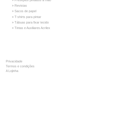
» Presépios pintados à mão
» Revistas
» Sacos de papel
» T-shirts para pintar
» Tábuas para fixar tecido
» Tintas e Auxiliares Acrilex
INFORMAÇÃO
Privacidade
Termos e condições
A Lojinha