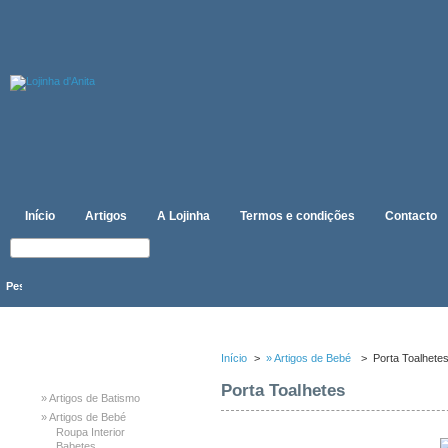
Início
Artigos
A Lojinha
Termos e condições
Contacto
CATEGORIAS
Início
>
» Artigos de Bebé
>
Porta Toalhete
Porta Toalhetes
» Artigos de Batismo
» Artigos de Bebé
Roupa Interior
Babetes