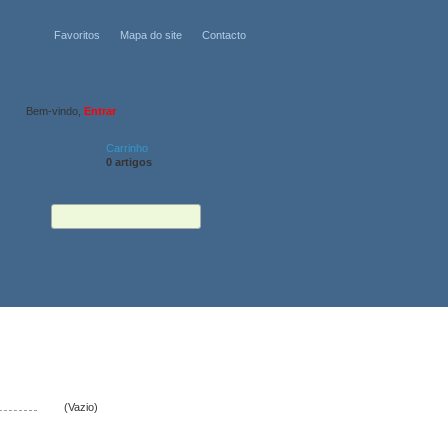
Favoritos
Mapa do site
Contacto
Bem-vindo,
Entrar
Carrinho
0 artigos
CARRINHO
(Vazio)