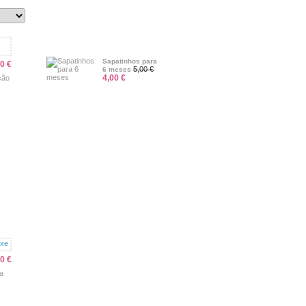
PROMOÇÕES
Sapatinhos para
0 €
5,00 €
6 meses
4,00 €
ção
Todas as ofertas
0 €
ça