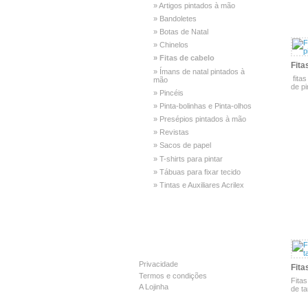
» Artigos pintados à mão
» Bandoletes
» Botas de Natal
» Chinelos
» Fitas de cabelo
Fitas
» Ímans de natal pintados à
fita
mão
de pi
» Pincéis
» Pinta-bolinhas e Pinta-olhos
» Presépios pintados à mão
» Revistas
» Sacos de papel
» T-shirts para pintar
» Tábuas para fixar tecido
» Tintas e Auxiliares Acrilex
Ve
INFORMAÇÃO
Privacidade
Fitas
Termos e condições
Fita
A Lojinha
de ta