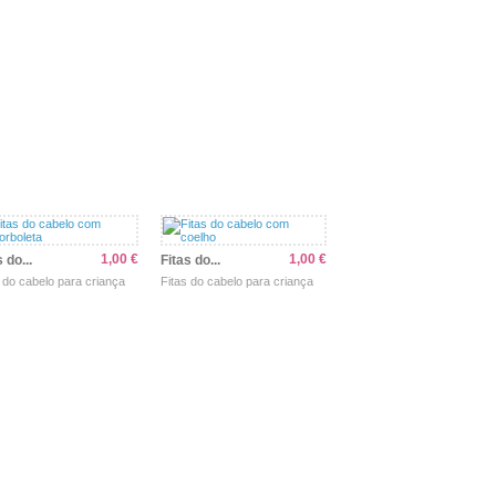
r
Comprar
Ver
Comprar
Ver
Comprar
1,00 €
1,00 €
 do...
Fitas do...
 do cabelo para criança
Fitas do cabelo para criança