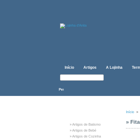
Início
Artigos
A Lojinha
Term
CATEGORIAS
Início
>
» Fit
» Artigos de Batismo
» Artigos de Bebé
» Artigos de Cozinha