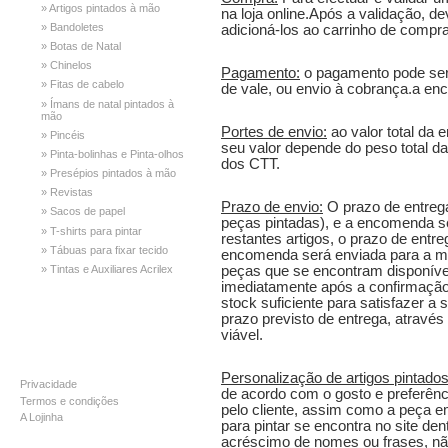
» Artigos pintados à mão
na loja online.Após a validação, d
» Bandoletes
adicioná-los ao carrinho de compr
» Botas de Natal
» Chinelos
Pagamento:
o pagamento pode ser 
» Fitas de cabelo
de vale, ou envio à cobrança.a e
» Ímans de natal pintados à
mão
Portes de envio:
ao valor total da
» Pincéis
seu valor depende do peso total d
» Pinta-bolinhas e Pinta-olhos
dos CTT.
» Presépios pintados à mão
» Revistas
Prazo de envio:
O prazo de entrega
» Sacos de papel
peças pintadas), e a encomenda se
» T-shirts para pintar
restantes artigos, o prazo de entr
» Tábuas para fixar tecido
encomenda será enviada para a mor
peças que se encontram disponíveis
» Tintas e Auxiliares Acrilex
imediatamente após a confirmaçã
stock suficiente para satisfazer 
prazo previsto de entrega, atravé
viável.
INFORMAÇÃO
Personalização de artigos pintados
Privacidade
de acordo com o gosto e preferên
Termos e condições
pelo cliente, assim como a peça e
A Lojinha
para pintar se encontra no site dent
acréscimo de nomes ou frases, nã