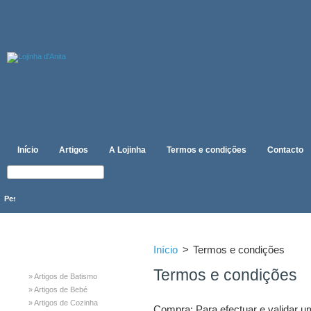
Início
Artigos
A Lojinha
Termos e condições
Contacto
CATEGORIAS
Início
>
Termos e condições
Termos e condições
» Artigos de Batismo
» Artigos de Bebé
» Artigos de Cozinha
Compra:
Para efectuar e validar u