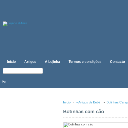
Início
Artigos
A Lojinha
Termos e condições
Contacto
CATEGORIAS
Início
>
» Artigos de Bebé
>
Botinhas/Carap
Botinhas com cão